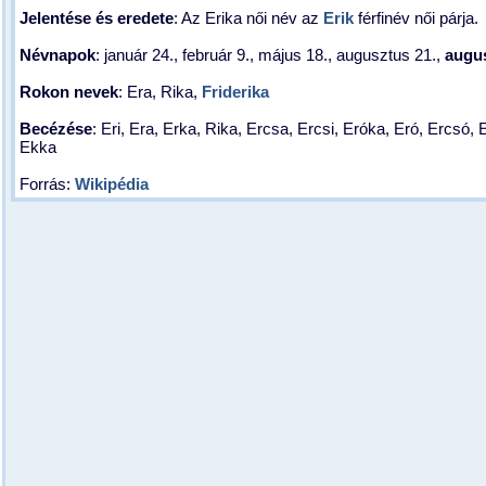
Jelentése és eredete
: Az Erika női név az
Erik
férfinév női párja.
Névnapok
: január 24., február 9., május 18., augusztus 21.,
augus
Rokon nevek
: Era, Rika,
Friderika
Becézése
: Eri, Era, Erka, Rika, Ercsa, Ercsi, Eróka, Eró, Ercsó, 
Ekka
Forrás:
Wikipédia