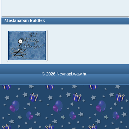
Mostanában küldték
© 2026
Nevnapi.wqw.hu