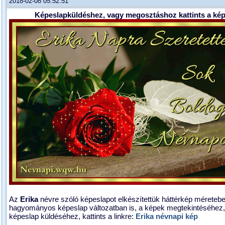
2018-02-08 05:52:51
Képeslapküldéshez, vagy megosztáshoz kattints a kép
Az
Erika
névre szóló képeslapot elkészítettük háttérkép méretebe
hagyományos képeslap változatban is, a képek megtekintéséhez,
képeslap küldéséhez, kattints a linkre:
Erika névnapi kép