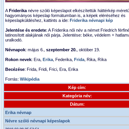
A
Friderika
névre szóló képeslapot elkészítettük háttérkép méret
hagyományos képeslap formátumban is, a képek eléréséhez és
képeslapküldéshez, kattints a ide:
Friderika névnapi kép
Jelentése és eredete
: A Friderika női név a német Friedrich férfin
latinosított alakjának női párja. Jelentése: béke, védelem + hatlam
uralkodó.
Névnapok
: május 6.,
szeptember 20.
, október 19.
Rokon nevek
: Era,
Erika
, Federika,
Frida
, Rika, Ríka
Becézése
: Frida, Fridi, Frici, Era, Erika
Forrás:
Wikipédia
Kép cím:
Kategória név:
Dátum:
Erika névnap
Névre szóló névnapi képeslapok