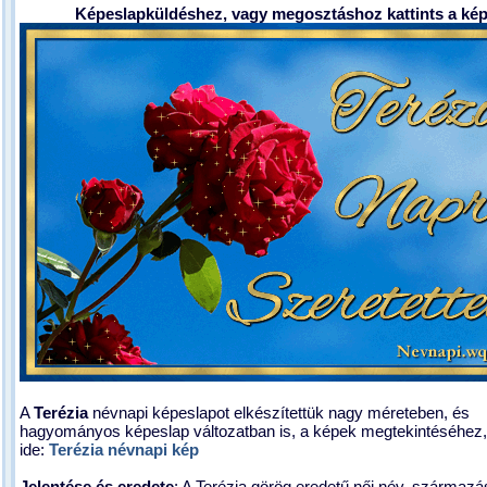
Képeslapküldéshez, vagy megosztáshoz kattints a kép
A
Terézia
névnapi képeslapot elkészítettük nagy méreteben, és
hagyományos képeslap változatban is, a képek megtekintéséhez, 
ide:
Terézia névnapi kép
Jelentése és eredete
: A Terézia görög eredetű női név, származá