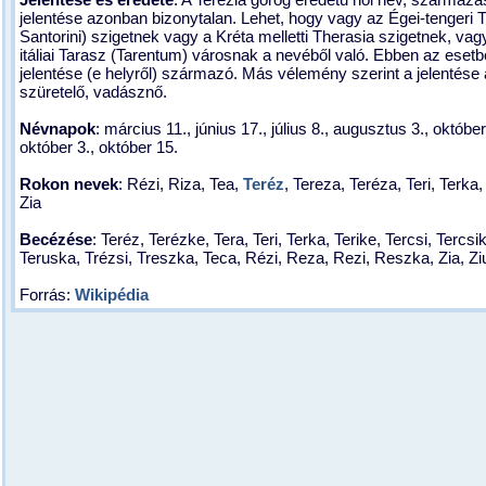
jelentése azonban bizonytalan. Lehet, hogy vagy az Égei-tengeri 
Santorini) szigetnek vagy a Kréta melletti Therasia szigetnek, vagy
itáliai Tarasz (Tarentum) városnak a nevéből való. Ebben az esetb
jelentése (e helyről) származó. Más vélemény szerint a jelentése 
szüretelő, vadásznő.
Névnapok
: március 11., június 17., július 8., augusztus 3., október
október 3., október 15.
Rokon nevek
: Rézi, Riza, Tea,
Teréz
, Tereza, Teréza, Teri, Terka
Zia
Becézése
: Teréz, Terézke, Tera, Teri, Terka, Terike, Tercsi, Tercsi
Teruska, Trézsi, Treszka, Teca, Rézi, Reza, Rezi, Reszka, Zia, Zi
Forrás:
Wikipédia