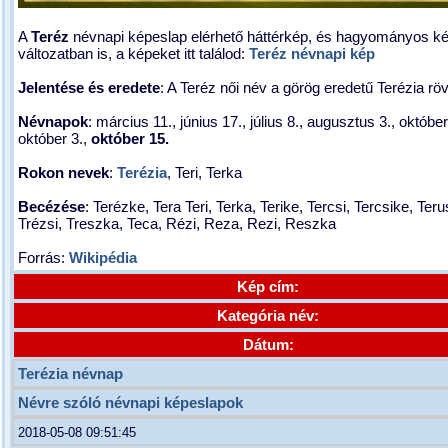
A
Teréz
névnapi képeslap elérhető háttérkép, és hagyományos k
változatban is, a képeket itt találod:
Teréz névnapi kép
Jelentése és eredete
: A Teréz női név a görög eredetű Terézia röv
Névnapok
: március 11., június 17., július 8., augusztus 3., október
október 3.,
október 15.
Rokon nevek
:
Terézia
, Teri, Terka
Becézése
: Terézke, Tera Teri, Terka, Terike, Tercsi, Tercsike, Ter
Trézsi, Treszka, Teca, Rézi, Reza, Rezi, Reszka
Forrás:
Wikipédia
Kép cím:
Kategória név:
Dátum:
Terézia névnap
Névre szóló névnapi képeslapok
2018-05-08 09:51:45