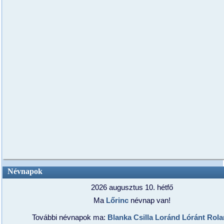
Névnapok
2026 augusztus 10. hétfő
Ma
Lőrinc
névnap van!
További névnapok ma:
Blanka
Csilla
Loránd
Lóránt
Rola