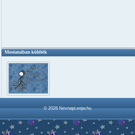
Mostanában küldték
© 2026
Nevnapi.wqw.hu