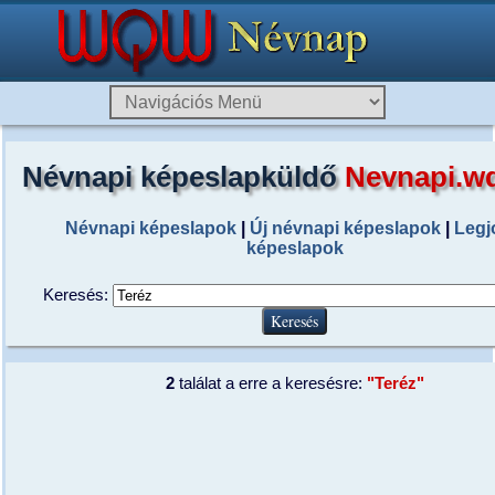
Névnapi képeslapküldő
Nevnapi.w
Névnapi képeslapok
|
Új névnapi képeslapok
|
Legj
képeslapok
Keresés:
2
találat a erre a keresésre:
"Teréz"