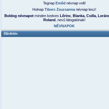
Tegnap
Emőd
névnap volt!
Holnap
Tiborc
Zsuzsanna
névnap lesz!
Boldog névnapot
minden kedves
Lőrinc
,
Blanka, Csilla, Lorán
Roland
, nevű látogatónak!
NÉVNAPOK
Hirdetés