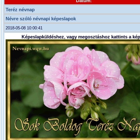
Dátum:
Teréz névnap
Névre szóló névnapi képeslapok
2018-05-08 10:00:41
Képeslapküldéshez, vagy megosztáshoz kattints a kép